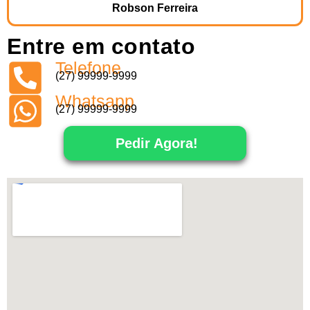
Robson Ferreira
Entre em contato
Telefone
(27) 99999-9999
Whatsapp
(27) 99999-9999
Pedir Agora!