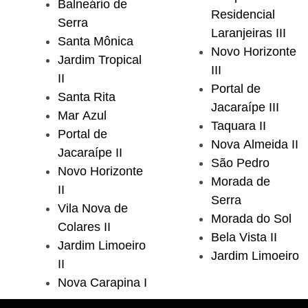
Balneário de
Residencial
Serra
Laranjeiras III
Santa Mônica
Novo Horizonte
Jardim Tropical
III
II
Portal de
Santa Rita
Jacaraípe III
Mar Azul
Taquara II
Portal de
Nova Almeida II
Jacaraípe II
São Pedro
Novo Horizonte
Morada de
II
Serra
Vila Nova de
Morada do Sol
Colares II
Bela Vista II
Jardim Limoeiro
Jardim Limoeiro
II
Nova Carapina I