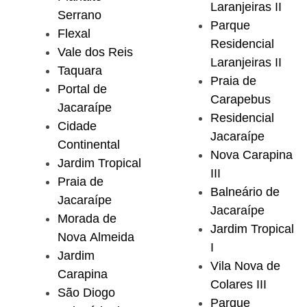
Laranjeiras II
Serrano
Parque
Flexal
Residencial
Vale dos Reis
Laranjeiras II
Taquara
Praia de
Portal de
Carapebus
Jacaraípe
Residencial
Cidade
Jacaraípe
Continental
Nova Carapina
Jardim Tropical
III
Praia de
Balneário de
Jacaraípe
Jacaraípe
Morada de
Jardim Tropical
Nova Almeida
I
Jardim
Vila Nova de
Carapina
Colares III
São Diogo
Parque