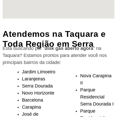
Atendemos na Taquara e
Toda Região em Serra
Está buscando por “
disk gás aberto agora
” na
Taquara?
Estamos prontos para atender você nos
principais bairros da cidade:
Jardim Limoeiro
Nova Carapina
Laranjeiras
II
Serra Dourada
Parque
Novo Horizonte
Residencial
Barcelona
Serra Dourada I
Carapina
Parque
José de