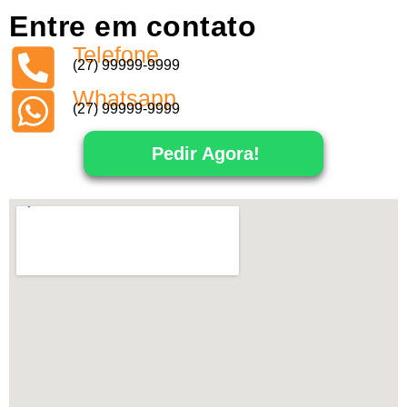
Entre em contato
Telefone
(27) 99999-9999
Whatsapp
(27) 99999-9999
Pedir Agora!