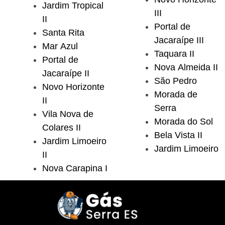
Jardim Tropical
III
II
Portal de
Santa Rita
Jacaraípe III
Mar Azul
Taquara II
Portal de
Nova Almeida II
Jacaraípe II
São Pedro
Novo Horizonte
Morada de
II
Serra
Vila Nova de
Morada do Sol
Colares II
Bela Vista II
Jardim Limoeiro
Jardim Limoeiro
II
Nova Carapina I