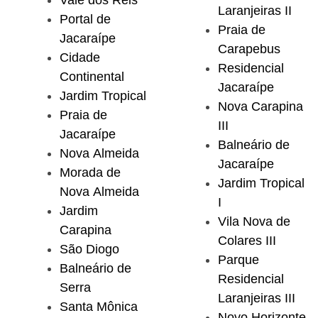
Vale dos Reis
Laranjeiras II
Portal de
Praia de
Jacaraípe
Carapebus
Cidade
Residencial
Continental
Jacaraípe
Jardim Tropical
Nova Carapina
Praia de
III
Jacaraípe
Balneário de
Nova Almeida
Jacaraípe
Morada de
Jardim Tropical
Nova Almeida
I
Jardim
Vila Nova de
Carapina
Colares III
São Diogo
Parque
Balneário de
Residencial
Serra
Laranjeiras III
Santa Mônica
Novo Horizonte