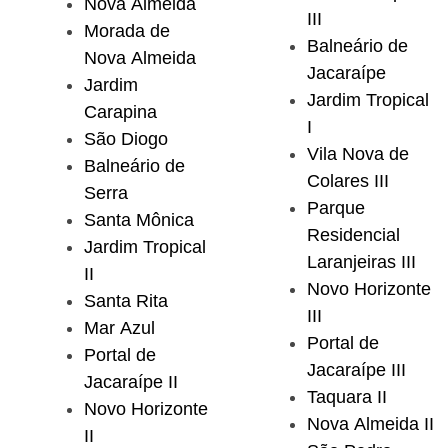
Nova Almeida
III
Morada de
Balneário de
Nova Almeida
Jacaraípe
Jardim
Jardim Tropical
Carapina
I
São Diogo
Vila Nova de
Balneário de
Colares III
Serra
Parque
Santa Mônica
Residencial
Jardim Tropical
Laranjeiras III
II
Novo Horizonte
Santa Rita
III
Mar Azul
Portal de
Portal de
Jacaraípe III
Jacaraípe II
Taquara II
Novo Horizonte
Nova Almeida II
II