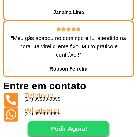
Janaina Lima
"Meu gás acabou no domingo e fui atendido na
hora. Já virei cliente fixo. Muito prático e
confiável!"
Robson Ferreira
Entre em contato
Telefone
(27) 99999-9999
Whatsapp
(27) 99999-9999
Pedir Agora!