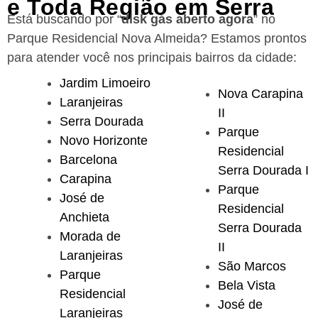
e Toda Região em Serra
Está buscando por “
disk gás aberto agora
” no
Parque Residencial Nova Almeida?
Estamos prontos
para atender você nos principais bairros da cidade:
Jardim Limoeiro
Nova Carapina
Laranjeiras
II
Serra Dourada
Parque
Novo Horizonte
Residencial
Barcelona
Serra Dourada I
Carapina
Parque
José de
Residencial
Anchieta
Serra Dourada
Morada de
II
Laranjeiras
São Marcos
Parque
Bela Vista
Residencial
José de
Laranjeiras