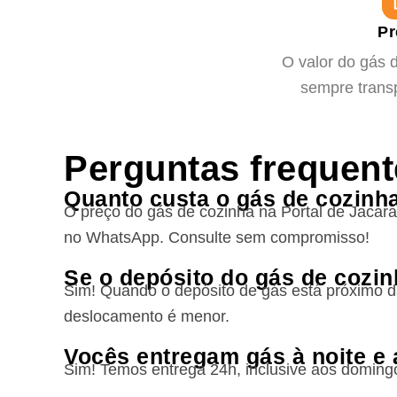
Pr
O valor do gás d
sempre transp
Perguntas frequent
Quanto custa o gás de cozinha 
O preço do gás de cozinha na Portal de Jacara
no WhatsApp. Consulte sem compromisso!
Se o depósito do gás de cozin
Sim! Quando o depósito de gás está próximo da 
deslocamento é menor.
Vocês entregam gás à noite e
Sim! Temos entrega 24h, inclusive aos domingo