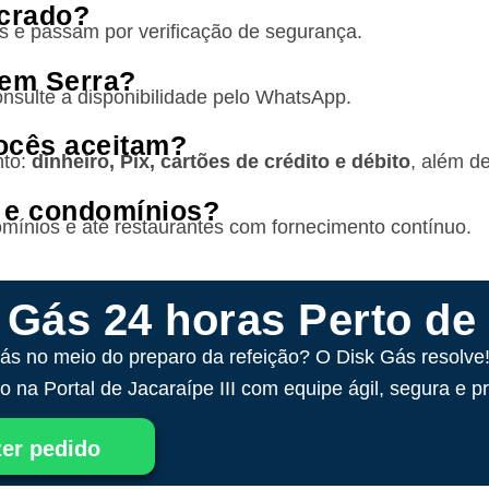
acrado?
dos e passam por verificação de segurança.
 em Serra?
onsulte a disponibilidade pelo WhatsApp.
ocês aceitam?
nto:
dinheiro, Pix, cartões de crédito e débito
, além de
 e condomínios?
mínios e até restaurantes com fornecimento contínuo.
 Gás 24 horas Perto de
ás no meio do preparo da refeição? O Disk Gás resolve
 na Portal de Jacaraípe III com equipe ágil, segura e pr
er pedido