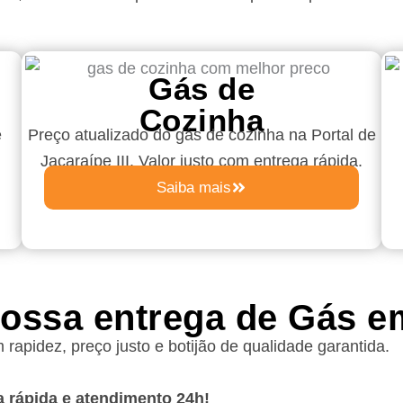
Gás de
Cozinha
e
Preço atualizado do gás de cozinha
na Portal de
Jacaraípe III
. Valor justo com entrega rápida.
Saiba mais
nossa entrega de Gás e
rapidez, preço justo e botijão de qualidade garantida.
a rápida e atendimento 24h!