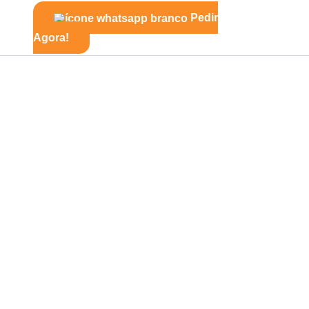
Pedir
Agora!
na
III!
aípe III.