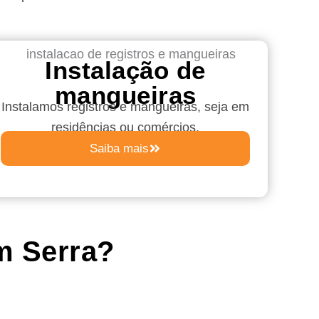
Instalação de
mangueiras
Instalamos registros e mangueiras, seja em
residências ou comércios.
Saiba mais
m Serra?