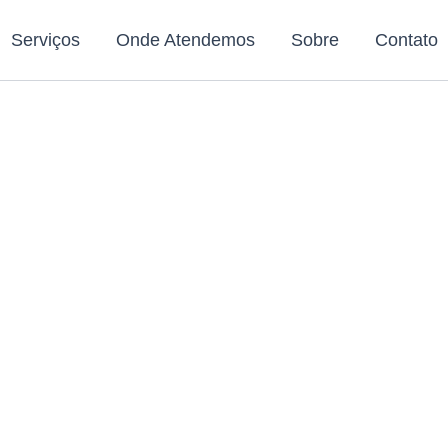
Serviços
Onde Atendemos
Sobre
Contato
isk Gás Agora 
tal de Jacaraípe 
Acabou o gás de cozinha?
eu botijão com tele entrega rápida na Portal de Jacar