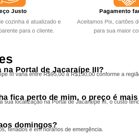
eço Justo
Pagamento fac
e cozinha é atualizado e
Aceitamos Pix, cartões de
arente para o cliente.
para sua maior c
es
na Portal de Jacaraípe III?
ípe III varia entre R$95,00 à R$130,00 conforme a reg
ha fica perto de mim, o preço é mais
sua localização na Portal de Jacaraípe III, o custo tend
 aos domingos?
s, feriados e em horários de emergência.