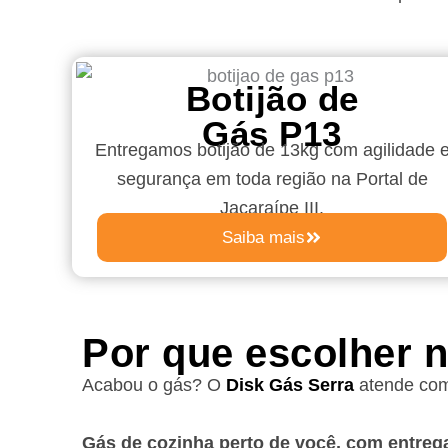
Botijão de
Gás P13
Entregamos botijão de 13kg com agilidade 
segurança em toda região na Portal de
Jacaraípe III.
Saiba mais
Por que escolher 
Acabou o gás? O
Disk Gás Serra
atende com 
Gás de cozinha perto de você, com entreg