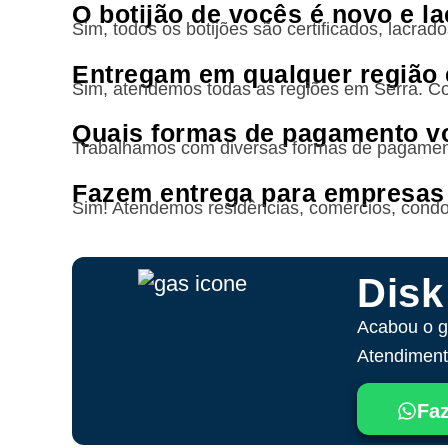
O botijão de vocês é novo e l
Sim, todos os botijões são certificados, lacra
Entregam em qualquer região
Sim, atendemos todas as regiões
em Serra
. C
Quais formas de pagamento v
Trabalhamos com diversas formas de pagame
Fazem entrega para empresas
Sim! Atendemos residências, comércios, condo
Disk
Acabou o g
Atendimento
Faz