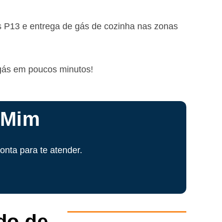
s P13 e entrega de gás de cozinha nas zonas
 gás em poucos minutos!
 Mim
!
onta para te atender.
do de