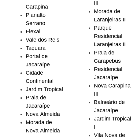
III
Carapina
Morada de
Planalto
Laranjeiras II
Serrano
Parque
Flexal
Residencial
Vale dos Reis
Laranjeiras II
Taquara
Praia de
Portal de
Carapebus
Jacaraípe
Residencial
Cidade
Jacaraípe
Continental
Nova Carapina
Jardim Tropical
III
Praia de
Balneário de
Jacaraípe
Jacaraípe
Nova Almeida
Jardim Tropical
Morada de
I
Nova Almeida
Vila Nova de