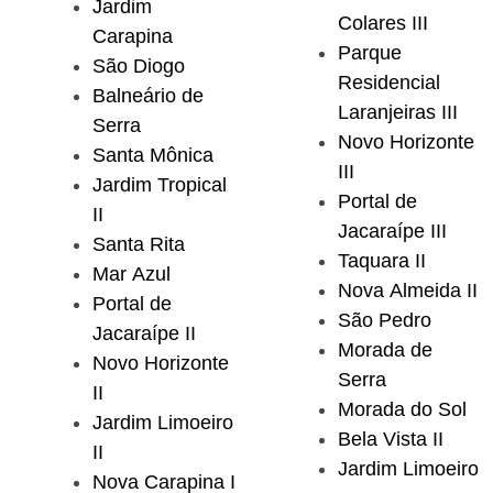
Jardim
Colares III
Carapina
Parque
São Diogo
Residencial
Balneário de
Laranjeiras III
Serra
Novo Horizonte
Santa Mônica
III
Jardim Tropical
Portal de
II
Jacaraípe III
Santa Rita
Taquara II
Mar Azul
Nova Almeida II
Portal de
São Pedro
Jacaraípe II
Morada de
Novo Horizonte
Serra
II
Morada do Sol
Jardim Limoeiro
Bela Vista II
II
Jardim Limoeiro
Nova Carapina I