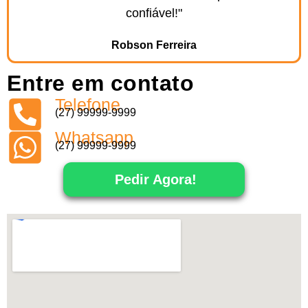
confiável!"
Robson Ferreira
Entre em contato
Telefone
(27) 99999-9999
Whatsapp
(27) 99999-9999
Pedir Agora!