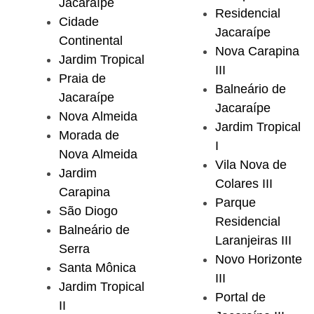
Jacaraípe
Residencial
Cidade
Jacaraípe
Continental
Nova Carapina
Jardim Tropical
III
Praia de
Balneário de
Jacaraípe
Jacaraípe
Nova Almeida
Jardim Tropical
Morada de
I
Nova Almeida
Vila Nova de
Jardim
Colares III
Carapina
Parque
São Diogo
Residencial
Balneário de
Laranjeiras III
Serra
Novo Horizonte
Santa Mônica
III
Jardim Tropical
Portal de
II