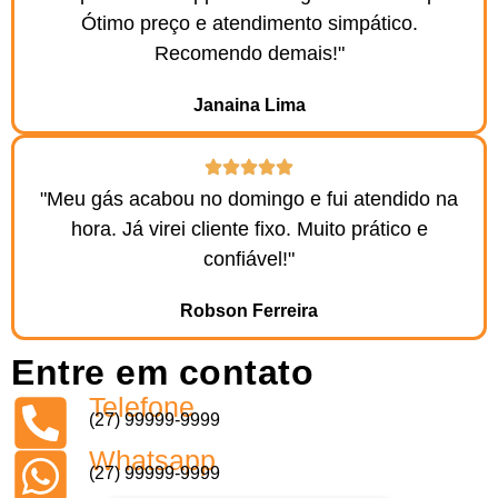
Ótimo preço e atendimento simpático.
Recomendo demais!"
Janaina Lima
"Meu gás acabou no domingo e fui atendido na
hora. Já virei cliente fixo. Muito prático e
confiável!"
Robson Ferreira
Entre em contato
Telefone
(27) 99999-9999
Whatsapp
(27) 99999-9999