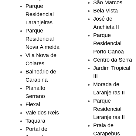
São Marcos
Parque
Bela Vista
Residencial
José de
Laranjeiras
Anchieta II
Parque
Parque
Residencial
Residencial
Nova Almeida
Porto Canoa
Vila Nova de
Centro da Serra
Colares
Jardim Tropical
Balneário de
III
Carapina
Morada de
Planalto
Laranjeiras II
Serrano
Parque
Flexal
Residencial
Vale dos Reis
Laranjeiras II
Taquara
Praia de
Portal de
Carapebus