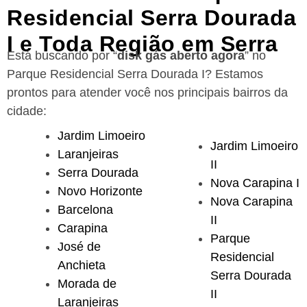
Residencial Serra Dourada
I e Toda Região em Serra
Está buscando por “
disk gás aberto agora
” no
Parque Residencial Serra Dourada I?
Estamos
prontos para atender você nos principais bairros da
cidade:
Jardim Limoeiro
Jardim Limoeiro
Laranjeiras
II
Serra Dourada
Nova Carapina I
Novo Horizonte
Nova Carapina
Barcelona
II
Carapina
Parque
José de
Residencial
Anchieta
Serra Dourada
Morada de
II
Laranjeiras